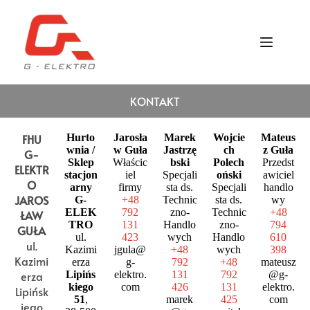
KONTAKT
FHU
Hurto
Jarosła
Marek
Wojcie
Mateus
wnia /
w Guła
Jastrzę
ch
z Guła
G-
Sklep
Właścic
bski
Polech
Przedst
ELEKTR
stacjon
iel
Specjali
oński
awiciel
O
arny
firmy
sta ds.
Specjali
handlo
JAROS
G-
+48
Technic
sta ds.
wy
ELEK
792
zno-
Technic
+48
ŁAW
TRO
131
Handlo
zno-
794
GUŁA
ul.
423
wych
Handlo
610
ul.
Kazimi
jgula@
+48
wych
398
Kazimi
erza
g-
792
+48
mateusz
erza
Lipińs
elektro.
131
792
@g-
kiego
com
426
131
elektro.
Lipińsk
51
,
marek
425
com
iego