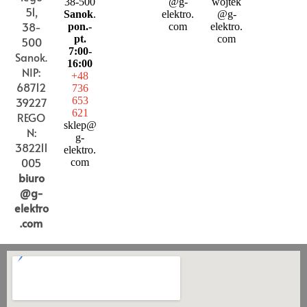
38-500
@g-
wojtek
51,
Sanok
.
elektro.
@g-
38-
pon.-
com
elektro.
pt.
com
500
7:00-
Sanok.
16:00
NIP:
+48
68712
736
39227
653
621
REGO
sklep@
N:
g-
382211
elektro.
005
com
biuro
@g-
elektro
.com